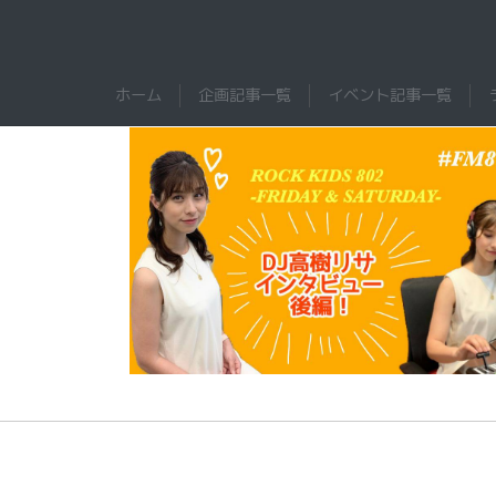
Skip
to
content
WANNALAB.｜FM802ワ
WANNALAB.
ホーム
企画記事一覧
イベント記事一覧