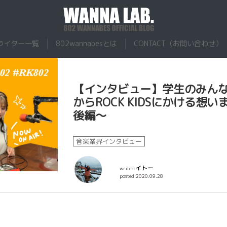
ナビーズ
ライター一覧
802wannabesとは
CONTACT（お問い合わせ）
【インタビュー】学生のみんな
からROCK KIDSにかける
後編～
音楽業界インタビュー
イトー
writer:
posted:2020.09.28