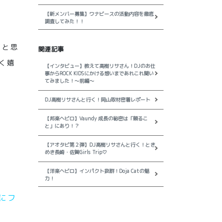
【新メンバー募集】ワナビースの活動内容を徹底
調査してみた！！
なと思
関連記事
く嬉
【インタビュー】教えて高樹リサさん！DJのお仕
事からROCK KIDSにかける想いまであれこれ聞い
てみました！～前編～
DJ高樹リサさんと行く！岡山取材密着レポート
【邦楽ヘビロ】Vaundy 成長の秘密は「頼るこ
と」にあり！？
【アオタビ第２弾】DJ高樹リサさんと行く！とき
めき長崎・佐賀Girls Trip♡
【洋楽ヘビロ】インパクト抜群！Doja Catの魅
力！
にフ