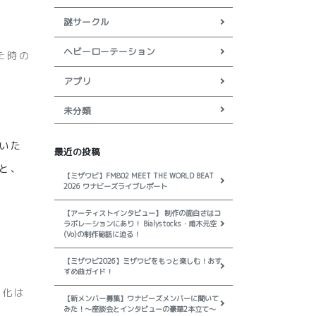
謎サークル
ヘビーローテーション
った時の
アプリ
未分類
いた
最近の投稿
と、
【ミザワビ】FM802 MEET THE WORLD BEAT
2026 ワナビーズライブレポート
【アーティストインタビュー】 制作の面白さはコ
ラボレーションにあり！ Bialystocks・甫木元空
(Vo)の制作秘話に迫る！
【ミザワビ2026】ミザワビをもっと楽しむ！おす
すめ曲ガイド！
変化は
【新メンバー募集】ワナビーズメンバーに聞いて
みた！～座談会とインタビューの豪華2本立て～