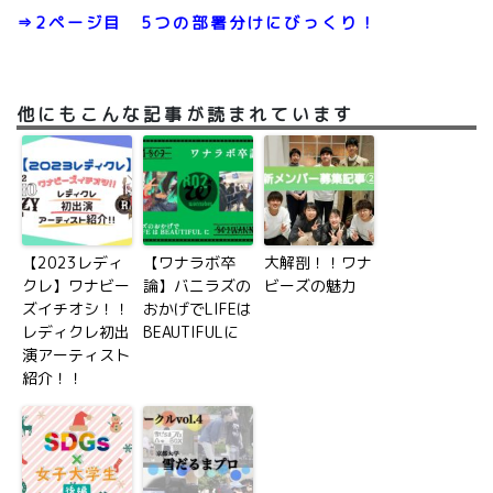
⇒2ページ目 5つの部署分けにびっくり！
他にもこんな記事が読まれています
【2023レディ
【ワナラボ卒
大解剖！！ワナ
クレ】ワナビー
論】バニラズの
ビーズの魅力
ズイチオシ！！
おかげでLIFEは
レディクレ初出
BEAUTIFULに
演アーティスト
紹介！！