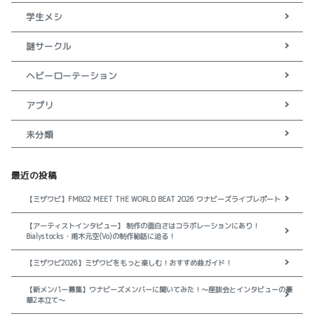
学生メシ
謎サークル
ヘビーローテーション
アプリ
未分類
最近の投稿
【ミザワビ】FM802 MEET THE WORLD BEAT 2026 ワナビーズライブレポート
【アーティストインタビュー】 制作の面白さはコラボレーションにあり！
Bialystocks・甫木元空(Vo)の制作秘話に迫る！
【ミザワビ2026】ミザワビをもっと楽しむ！おすすめ曲ガイド！
【新メンバー募集】ワナビーズメンバーに聞いてみた！～座談会とインタビューの豪
華2本立て～