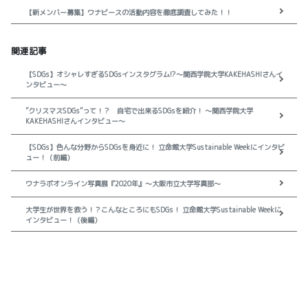
【新メンバー募集】ワナビースの活動内容を徹底調査してみた！！
関連記事
【SDGs】オシャレすぎるSDGsインスタグラム!?～関西学院大学KAKEHASHIさんイ
ンタビュー～
”クリスマスSDGs”って！？ 自宅で出来るSDGsを紹介！ ～関西学院大学
KAKEHASHIさんインタビュー～
【SDGs】色んな分野からSDGsを身近に！ 立命館大学Sustainable Weekにインタビ
ュー！（前編）
ワナラボオンライン写真展『2020年』～大阪市立大学写真部～
大学生が世界を救う！？こんなところにもSDGs！ 立命館大学Sustainable Weekに
インタビュー！（後編）