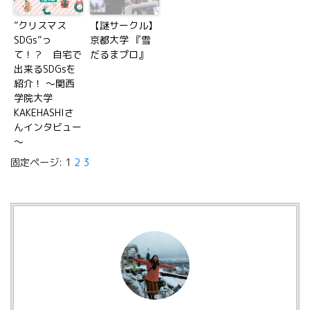
”クリスマス
【謎サークル】
SDGs”っ
京都大学 『雪
て！？ 自宅で
だるまプロ』
出来るSDGsを
紹介！ ～関西
学院大学
KAKEHASHIさ
んインタビュー
～
固定ページ:
1
2
3