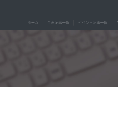
Skip
to
content
WANNALAB.｜FM802ワ
WANNALAB.
ホーム
企画記事一覧
イベント記事一覧