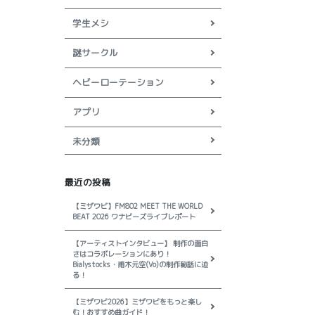
学生メシ
謎サークル
ヘビーローテーション
アプリ
未分類
最近の投稿
【ミザワビ】FM802 MEET THE WORLD
BEAT 2026 ワナビーズライブレポート
【アーティストインタビュー】 制作の面白
さはコラボレーションにあり！
Bialystocks・甫木元空(Vo)の制作秘話に迫
る！
【ミザワビ2026】ミザワビをもっと楽し
む！おすすめ曲ガイド！