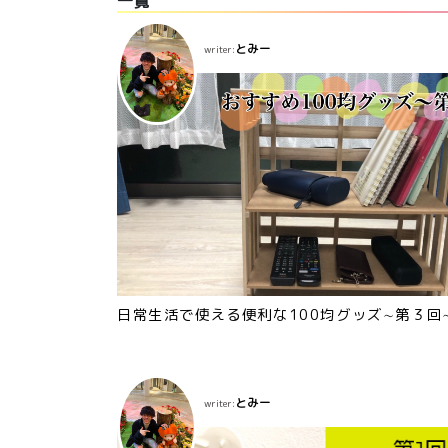
一覧
とみー
writer:
日常生活で使える便利な100均グッズ∼第３回
とみー
writer: