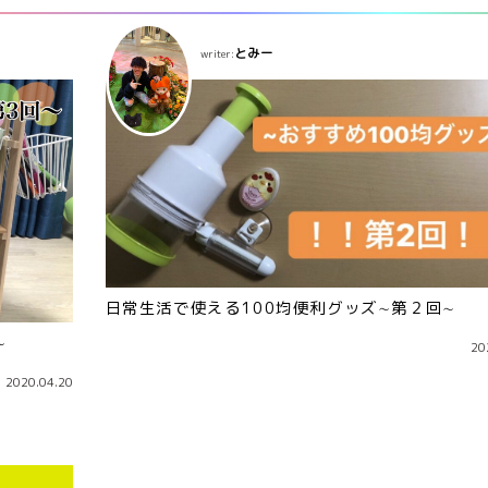
とみー
writer:
日常生活で使える100均便利グッズ∼第２回∼
∼
20
2020.04.20