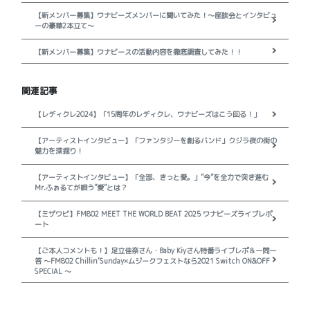
【新メンバー募集】ワナビーズメンバーに聞いてみた！～座談会とインタビュ
ーの豪華2本立て～
【新メンバー募集】ワナビースの活動内容を徹底調査してみた！！
関連記事
【レディクレ2024】「15周年のレディクレ、ワナビーズはこう回る！」
【アーティストインタビュー】「ファンタジーを創るバンド」クジラ夜の街の
魅力を深掘り！
【アーティストインタビュー】「全部、きっと愛。」”今”を全力で突き進む
Mr.ふぉるてが唄う”愛”とは？
【ミザワビ】FM802 MEET THE WORLD BEAT 2025 ワナビーズライブレポ
ート
【ご本人コメントも！】足立佳奈さん・Baby Kiyさん特番ライブレポ＆一問一
答 ～FM802 Chillin’Sunday×ムジークフェストなら2021 Switch ON&OFF
SPECIAL ～