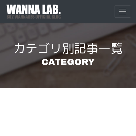
Skip
to
WANNALAB.
WANNALAB.｜
content
カテゴリ別記事一覧
CATEGORY