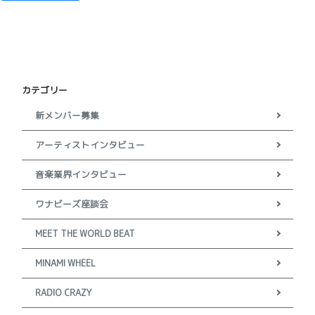
稿
ナ
ビ
ゲ
カテゴリー
ー
新メンバー募集
シ
アーティストインタビュー
ョ
音楽業界インタビュー
ン
ワナビーズ座談会
MEET THE WORLD BEAT
MINAMI WHEEL
RADIO CRAZY