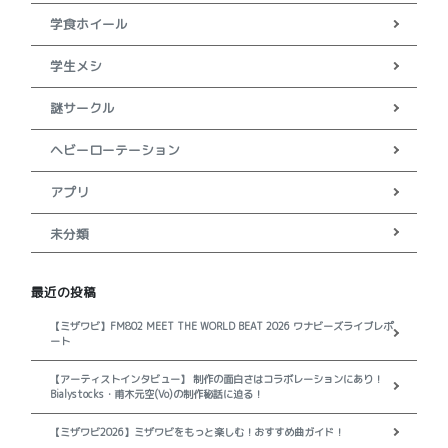
学食ホイール
学生メシ
謎サークル
ヘビーローテーション
アプリ
未分類
最近の投稿
【ミザワビ】FM802 MEET THE WORLD BEAT 2026 ワナビーズライブレポ
ート
【アーティストインタビュー】 制作の面白さはコラボレーションにあり！
Bialystocks・甫木元空(Vo)の制作秘話に迫る！
【ミザワビ2026】ミザワビをもっと楽しむ！おすすめ曲ガイド！