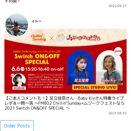
すめ曲！
2022.05.27
イトー
【ご本人コメントも！】足立佳奈さん・Baby Kiyさん特番ライブ
レポ＆一問一答 ～FM802 Chillin’Sunday×ムジークフェストなら
2021 Switch ON&OFF SPECIAL ～
2021.06.10
投
Older Posts