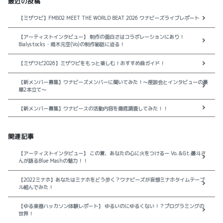
最近の投稿
【ミザワビ】FM802 MEET THE WORLD BEAT 2026 ワナビーズライブレポート
【アーティストインタビュー】 制作の面白さはコラボレーションにあり！
Bialystocks・甫木元空(Vo)の制作秘話に迫る！
【ミザワビ2026】ミザワビをもっと楽しむ！おすすめ曲ガイド！
【新メンバー募集】ワナビーズメンバーに聞いてみた！～座談会とインタビューの豪
華2本立て～
【新メンバー募集】ワナビースの活動内容を徹底調査してみた！！
関連記事
【アーティストインタビュー】 この夏、あなたの心に火をつけるー Vo.＆Gt.優斗さ
んが語るBlue Mashの魅力！！
【2022ミナホ】あなたはミナホをどう歩く？ワナビーズが妄想ミナホタイムテーブ
ル組んでみた！
【ゆる楽器ハッカソン体験レポート】 ゆるいのにゆるくない！？プログラミングの
世界！