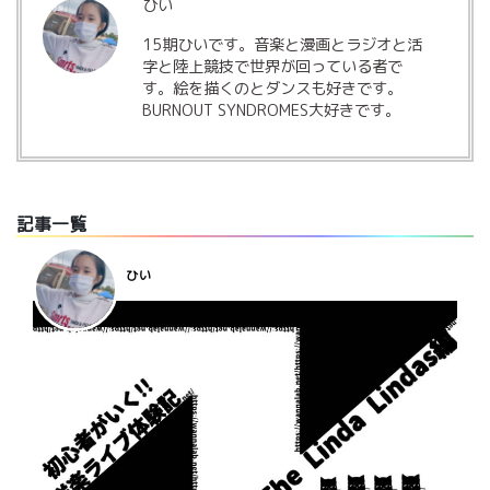
ひい
15
期ひいです。音楽と漫画とラジオと活
字と陸上競技で世界が回っている者で
す。絵を描くのとダンスも好きです。
BURNOUT SYNDROMES
大好きです。
記事一覧
ひい