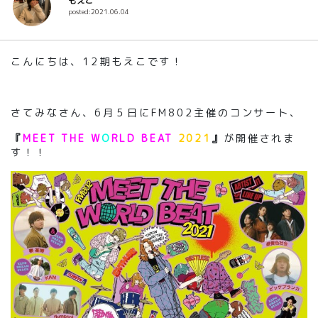
もえこ
posted:2021.06.04
こんにちは、12期もえこです！
さてみなさん
、
6
月５日に
FM802主催の
コンサート
、
『
MEET THE W
O
RLD BEAT
2021
』
が開催されま
す！
！