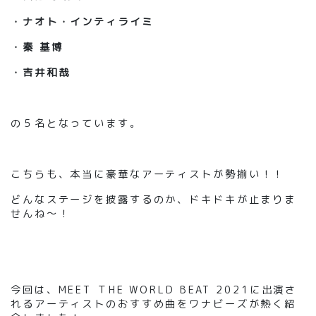
・
ナオト・インティライミ
・
秦 基博
・
吉井和哉
の５名となっています。
こちらも
、
本当に豪華なアーティストが勢揃い
！！
どんなステージを披露するのか、ドキドキが止まりま
せんね～！
今回は、MEET Ｔ
HE WORLD BEAT 2021
に出演さ
れるアーティストのおすすめ曲をワナビーズが熱く紹