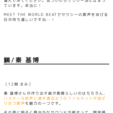
運んでみてください。気づいたらサウシー沼にはまっ
ています。本当に
！
MEET THE WORLD BEAT
でサウシーの歌声を浴びる
日が待ち遠しいですね
…
！
鱗/秦 基博
〔
12期
まみ
〕
秦 基博さんが作り出す曲が素晴らしいのはもちろん、
ハスキーな地声と透き通るようなファルセットが混ざ
り合う歌声
も魅力の一つです。
その声に明るく爽やかなサウンドが相まって、開放感