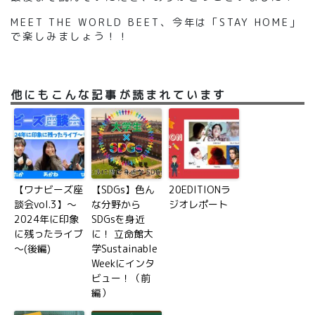
MEET THE WORLD BEET
、
今年は
「STAY HOME
」
で楽しみましょう！！
他にもこんな記事が読まれています
【ワナビーズ座
【SDGs】色ん
20EDITIONラ
談会vol.3】～
な分野から
ジオレポート
2024年に印象
SDGsを身近
に残ったライブ
に！ 立命館大
～(後編)
学Sustainable
Weekにインタ
ビュー！（前
編）