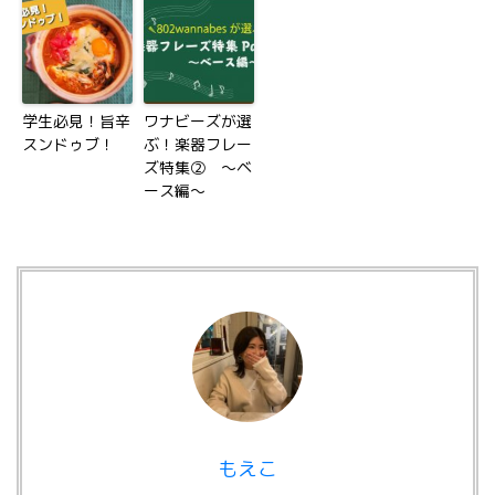
学生必見！旨辛
ワナビーズが選
スンドゥブ！
ぶ！楽器フレー
ズ特集② ～ベ
ース編～
もえこ