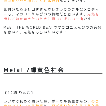
背中をグッと押してくれる歌詞
が大好きです。
気付いたらふと口ずさんでしまうカラフルなメロディ
ーも、マカロニえんぴつの特徴だと思います。
元気を
出して前を向きたいときに聴いてほしい一曲
です！
MEET THE WORLD BEAT
でマカロニえんぴつの音楽
を聴いて、元気をもらいたいです！
Mela! /緑黄色社会
〔12期 りんこ〕
ラジオで初めて聞いた時、ボーカル長屋さんの、
のび
やかでキレのある歌声
と、
飛び跳ねたくなるような曲