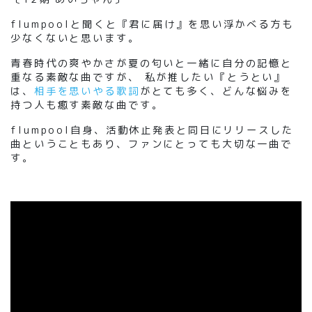
flumpool
と聞くと
『
君に届け
』
を思い浮かべる方も
少なくないと思います。
青春時代の爽やかさが夏の匂いと一緒に自分の記憶と
重なる素敵な曲ですが、
私が推したい
『
とうとい
』
は、
相手を思いやる歌詞
がとても多く、どんな悩みを
持つ人も癒す素敵な曲です。
flumpool
自身、活動休止発表と同日にリリースした
曲ということもあり、ファンにとっても大切な一曲で
す。