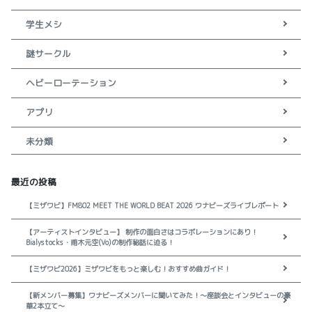
学生メシ
謎サークル
ヘビーローテーション
アプリ
未分類
最近の投稿
【ミザワビ】FM802 MEET THE WORLD BEAT 2026 ワナビーズライブレポート
【アーティストインタビュー】 制作の面白さはコラボレーションにあり！
Bialystocks・甫木元空(Vo)の制作秘話に迫る！
【ミザワビ2026】ミザワビをもっと楽しむ！おすすめ曲ガイド！
【新メンバー募集】ワナビーズメンバーに聞いてみた！～座談会とインタビューの豪
華2本立て～