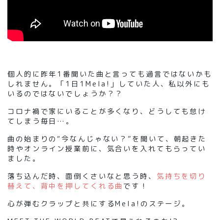
個人的に昨年1番聞いた曲と言っても過言ではないかも
しれません。
「
1日1Mela!
」
していた人
、
私以外にも
いるのではないでしょうか？？
コロナ禍で家にいることが多くなり、どうしても怠け
てしまう毎日
…。
曲の始まりの
“
今なんじゃない？
”
を聞いて、朝起きた
時やオンライン授業前に、気合いを入れてもらってい
ました。
落ち込んだ時、面倒くさいなと思う時、
気持ちを切り
替えて、背中を押してくれる曲
です！
心が弾むクラップと共にする
Mela!のステージ。