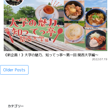
《新企画！》大学の魅力、知ってっ亭〜第一回 関西大学編〜
2022.07.19
投
Older Posts
稿
ナ
ビ
ゲ
カテゴリー