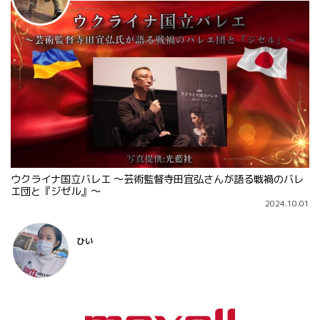
ウクライナ国立バレエ 〜芸術監督寺田宜弘さんが語る戦禍のバレ
エ団と『ジゼル』〜
2024.10.01
ひい