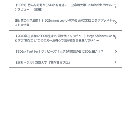
【SDGs】色んな分野からSDGsを身近に！ 立命館大学Sustainable Weekにイ
ンタビュー！（前編）
西と東の化学反応？！ 802wannabes×J-WAVE WACODESコラボポッドキャ
スト大特集！！
【2000年生まれ×2000年生まれ 同世代インタビュー】Mega Shinnosuke か
ら学ぶ”嫌なこと”のその先〜反骨心で我が道を突き進んでいく〜
【SDGs×Twitter】ワナビーズ17人が3の倍数の日にSDGs紹介！？
【謎サークル】京都大学 『雪だるまプロ』