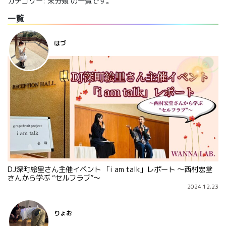
カテゴリー:
未分類
の一覧です。
一覧
はづ
DJ深町絵里さん主催イベント 「i am talk」レポート ～西村宏堂
さんから学ぶ “セルフラブ”～
2024.12.23
りょお