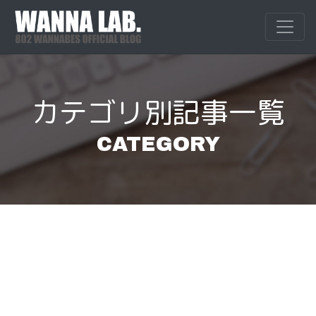
Skip
to
WANNALAB.
WANNALAB.｜
content
カテゴリ別記事一覧
CATEGORY