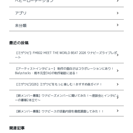
ヘビーローテーション
アプリ
未分類
最近の投稿
【ミザワビ】FM802 MEET THE WORLD BEAT 2026 ワナビーズライブレポ
ート
【アーティストインタビュー】 制作の面白さはコラボレーションにあり！
Bialystocks・甫木元空(Vo)の制作秘話に迫る！
【ミザワビ2026】ミザワビをもっと楽しむ！おすすめ曲ガイド！
【新メンバー募集】ワナビーズメンバーに聞いてみた！～座談会とインタビュ
ーの豪華2本立て～
【新メンバー募集】ワナビースの活動内容を徹底調査してみた！！
関連記事