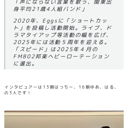
「声にならない言葉を歌う、関東出
身平均21歳4人組バンド」
2020年、Eggsに「ショートカッ
ト」を投稿し活動開始。ライブ、ド
ラマタイアップ等活動の幅を広げ、
2025年には活動５周年を迎える。
「スピード」は2025年４月の
FM802邦楽ヘビーローテーション
に選出。
インタビュアーは13期はっちー、16期ゆあ、はる、
の3人です！