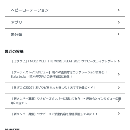
ヘビーローテーション
アプリ
未分類
最近の投稿
【ミザワビ】FM802 MEET THE WORLD BEAT 2026 ワナビーズライブレポート
【アーティストインタビュー】 制作の面白さはコラボレーションにあり！
Bialystocks・甫木元空(Vo)の制作秘話に迫る！
【ミザワビ2026】ミザワビをもっと楽しむ！おすすめ曲ガイド！
【新メンバー募集】ワナビーズメンバーに聞いてみた！～座談会とインタビューの豪
華2本立て～
【新メンバー募集】ワナビースの活動内容を徹底調査してみた！！