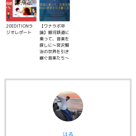
20EDITIONラ
【ワナラボ卒
ジオレポート
論】銀河鉄道に
乗って、音楽を
探しに〜宮沢賢
治の世界を引き
継ぐ音楽たち〜
はる