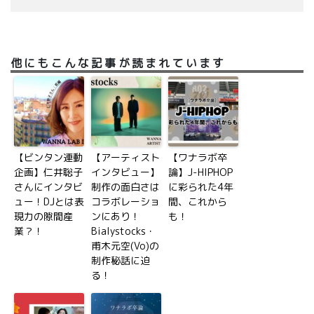
他にもこんな記事が読まれています
【ビンタン連動
【アーティスト
【ワナラボ卒
企画】仁井聡子
インタビュー】
論】J-HIPHOP
さんにインタビ
制作の面白さは
に彩られた4年
ュー！DJとは表
コラボレーショ
間、これから
現力の隙間産
ンにあり！
も！
業？！
Bialystocks・
甫木元空(Vo)の
制作秘話に迫
る！