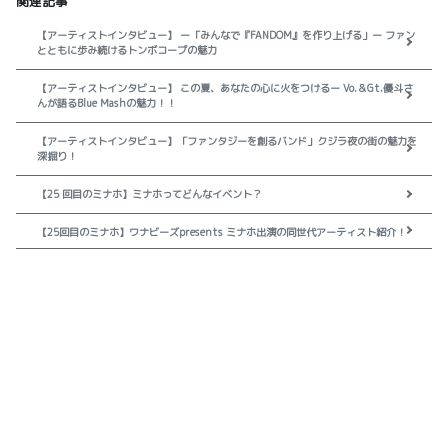
関連記事
【アーティストインタビュー】 ー「みんなで『FANDOM』を作り上げる」ー ファン
とともに歩み続けるトンボコープの魅力
【アーティストインタビュー】 この夏、あなたの心に火をつけるー Vo.＆Gt.優斗さ
んが語るBlue Mashの魅力！！
【アーティストインタビュー】「ファンタジーを創るバンド」クジラ夜の街の魅力を
深掘り！
【25 回目のミナホ】ミナホってどんなイベント？
【25回目のミナホ】ワナビーズpresents ミナホ出演の同世代アーティスト紹介！