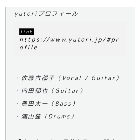
yutoriプロフィール
https://www.yutori.jp/#pr
ofile
・佐藤古都子（Vocal / Guitar）
・内田郁也（Guitar）
・豊田太一（Bass）
・浦山蓮（Drums）