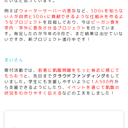
たいなと思っています。
例えば
ウォーターサーバーの普及
など、
SDGsを知らな
い人が自然とSDGsに貢献できるような仕組みを作るよ
うなプロジェクト
を目指しており、今は
ビーガン食を
学内・学外に普及させるプロジェクト
を行っていま
す。発足したのが今年の8月で、まだ結果は出せていな
いですが、新プロジェクト進行中です！
まいさん
寄付活動では、
若者に飢餓問題をもっと身近に感じて
もらおう
と、先日まで
クラウドファンディング
をして
いました。学生にも支援しやすいように
1人500円
か
ら支援できるようにしたり、
イベントを通じて飢餓の
状況をわかりやすく伝える
などの工夫をしました！