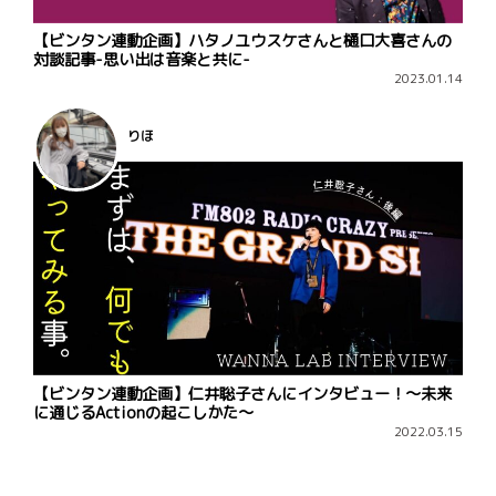
【ビンタン連動企画】ハタノユウスケさんと樋口大喜さんの
対談記事-思い出は音楽と共に-
2023.01.14
りほ
【ビンタン連動企画】仁井聡子さんにインタビュー！～未来
に通じるActionの起こしかた～
2022.03.15