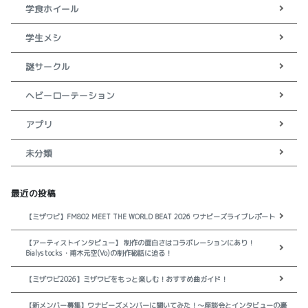
学食ホイール
学生メシ
謎サークル
ヘビーローテーション
アプリ
未分類
最近の投稿
【ミザワビ】FM802 MEET THE WORLD BEAT 2026 ワナビーズライブレポート
【アーティストインタビュー】 制作の面白さはコラボレーションにあり！
Bialystocks・甫木元空(Vo)の制作秘話に迫る！
【ミザワビ2026】ミザワビをもっと楽しむ！おすすめ曲ガイド！
【新メンバー募集】ワナビーズメンバーに聞いてみた！～座談会とインタビューの豪