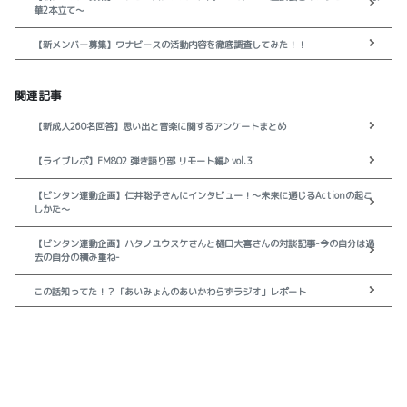
華2本立て～
【新メンバー募集】ワナビースの活動内容を徹底調査してみた！！
関連記事
【新成人260名回答】思い出と音楽に関するアンケートまとめ
【ライブレポ】FM802 弾き語り部 リモート編♪ vol.3
【ビンタン連動企画】仁井聡子さんにインタビュー！～未来に通じるActionの起こ
しかた～
【ビンタン連動企画】ハタノユウスケさんと樋口大喜さんの対談記事-今の自分は過
去の自分の積み重ね-
この話知ってた！？「あいみょんのあいかわらずラジオ」レポート