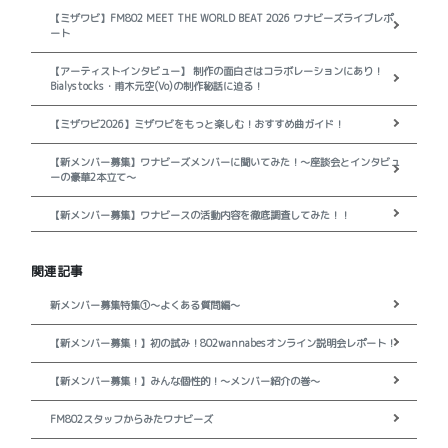
【ミザワビ】FM802 MEET THE WORLD BEAT 2026 ワナビーズライブレポ
ート
【アーティストインタビュー】 制作の面白さはコラボレーションにあり！
Bialystocks・甫木元空(Vo)の制作秘話に迫る！
【ミザワビ2026】ミザワビをもっと楽しむ！おすすめ曲ガイド！
【新メンバー募集】ワナビーズメンバーに聞いてみた！～座談会とインタビュ
ーの豪華2本立て～
【新メンバー募集】ワナビースの活動内容を徹底調査してみた！！
関連記事
新メンバー募集特集①～よくある質問編～
【新メンバー募集！】初の試み！802wannabesオンライン説明会レポート！
【新メンバー募集！】みんな個性的！～メンバー紹介の巻～
FM802スタッフからみたワナビーズ