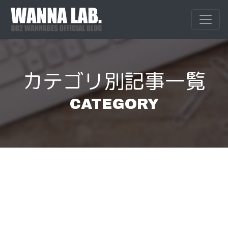
Skip
to
WANNALAB.
WANNALAB.｜
content
カテゴリ別記事一覧
CATEGORY