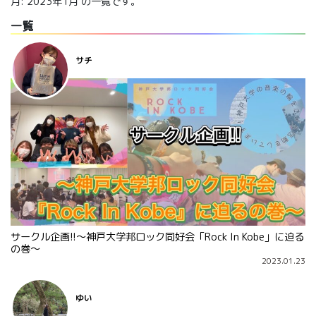
月:
2023年1月
の一覧です。
一覧
サチ
サークル企画!!～神戸大学邦ロック同好会「Rock In Kobe」に迫る
の巻～
2023.01.23
ゆい