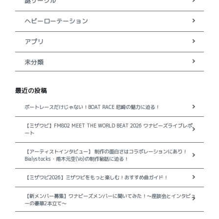
謎サークル
ヘビーローテーション
アプリ
未分類
最近の投稿
ボートレースだけじゃない！BOAT RACE 尼崎の魅力に迫る！
【ミザワビ】FM802 MEET THE WORLD BEAT 2026 ワナビーズライブレポ
ート
【アーティストインタビュー】 制作の面白さはコラボレーションにあり！
Bialystocks・甫木元空(Vo)の制作秘話に迫る！
【ミザワビ2026】ミザワビをもっと楽しむ！おすすめ曲ガイド！
【新メンバー募集】ワナビーズメンバーに聞いてみた！～座談会とインタビュ
ーの豪華2本立て～