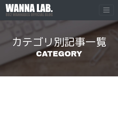
Skip
to
WANNALAB.
WANNALAB.｜
content
カテゴリ別記事一覧
CATEGORY