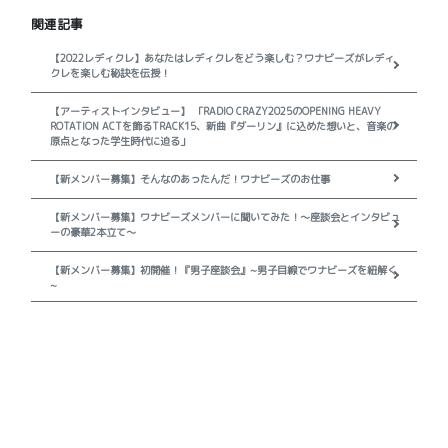
関連記事
【2022レディクレ】あなたはレディクレをどう楽しむ？ワナビーズがレディ
クレを楽しむ秘訣を伝授！
【アーティストインタビュー】 「RADIO CRAZY2025のOPENING HEAVY
ROTATION ACTを飾るTRACK15、新曲『ダーリン』に込めた想いと、音楽の
原点となった学生時代に迫る」
【新メンバー募集】そんなのあったんだ！ワナビーズのお仕事
【新メンバー募集】ワナビーズメンバーに聞いてみた！～座談会とインタビュ
ーの豪華2本立て～
【新メンバー募集】初開催！『男子座談会』~男子目線でワナビーズを紐解く
~