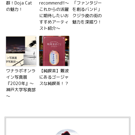
群！Doja Cat
recommend!!〜
「ファンタジー
の魅力！
これからの活躍
を創るバンド」
に期待したいお
クジラ夜の街の
すすめアーティ
魅力を深掘り！
スト紹介〜
ワナラボオンラ
【純喫茶】難波
イン写真展
にあるゴージャ
『2020年』～
スな純喫茶！？
神戸大学写真部
～