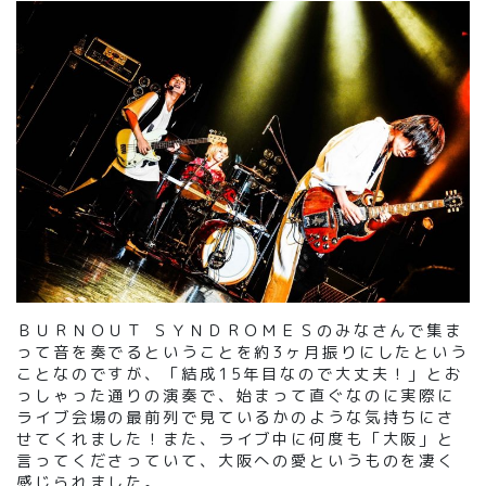
ＢＵＲＮＯＵＴ ＳＹＮＤＲＯＭＥＳのみなさんで集ま
って音を奏でるということを約3ヶ月振りにしたという
ことなのですが、「結成15年目なので大丈夫！」とお
っしゃった通りの演奏で、始まって直ぐなのに実際に
ライブ会場の最前列で見ているかのような気持ちにさ
せてくれました！また、ライブ中に何度も「大阪」と
言ってくださっていて、大阪への愛というものを凄く
感じられました。