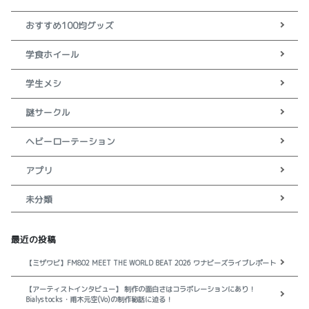
おすすめ100均グッズ
学食ホイール
学生メシ
謎サークル
ヘビーローテーション
アプリ
未分類
最近の投稿
【ミザワビ】FM802 MEET THE WORLD BEAT 2026 ワナビーズライブレポート
【アーティストインタビュー】 制作の面白さはコラボレーションにあり！
Bialystocks・甫木元空(Vo)の制作秘話に迫る！