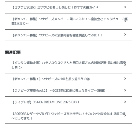
【ミザワビ2026】ミザワビをもっと楽しむ！おすすめ曲ガイド！
【新メンバー募集】ワナビーズメンバーに聞いてみた！～座談会とインタビューの豪
華2本立て～
【新メンバー募集】ワナビースの活動内容を徹底調査してみた！！
関連記事
【ビンタン連動企画】ハタノユウスケさんと樋口大喜さんの対談記事-思い出は音楽
と共に-
【新メンバー募集！】ワナビーズの1年を振り返ろうの巻
【ワナビーズ座談会vol.2】 ～2023年に印象に残ったライブ～(後編)
【ライブレポ】OSAKA DREAM LIVE 2023 DAY1
【AOZORAレザータグ制作】ワナビーズがお手伝い！ナカバヤシ株式会社 兵庫工場
へ行ってきた！