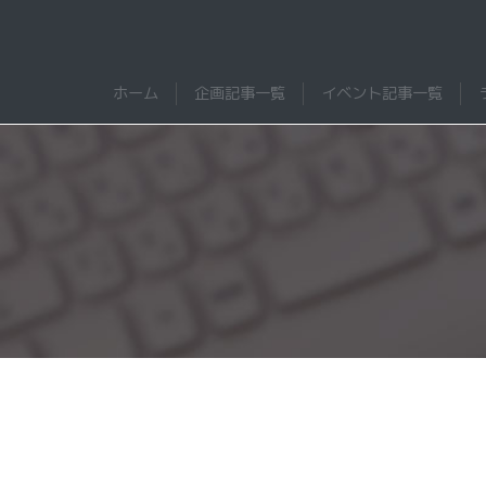
Skip
to
content
WANNALAB.｜FM802ワ
WANNALAB.
ホーム
企画記事一覧
イベント記事一覧