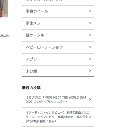
学食ホイール
学生メシ
謎サークル
05.25
ヘビーローテーション
アプリ
未分類
最近の投稿
【ミザワビ】FM802 MEET THE WORLD BEAT
2026 ワナビーズライブレポート
【アーティストインタビュー】 制作の面白さはコ
ラボレーションにあり！ Bialystocks・甫木元空
(Vo)の制作秘話に迫る！