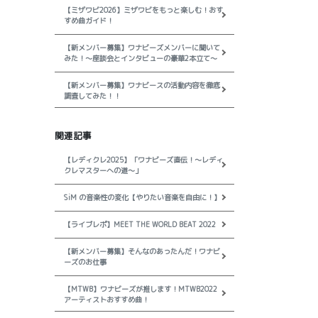
【ミザワビ2026】ミザワビをもっと楽しむ！おす
すめ曲ガイド！
【新メンバー募集】ワナビーズメンバーに聞いて
みた！～座談会とインタビューの豪華2本立て～
【新メンバー募集】ワナビースの活動内容を徹底
調査してみた！！
関連記事
【レディクレ2025】「ワナビーズ直伝！〜レディ
クレマスターへの道〜」
SiM の音楽性の変化【やりたい音楽を自由に！】
【ライブレポ】MEET THE WORLD BEAT 2022
【新メンバー募集】そんなのあったんだ！ワナビ
ーズのお仕事
【MTWB】ワナビーズが推します！MTWB2022
アーティストおすすめ曲！