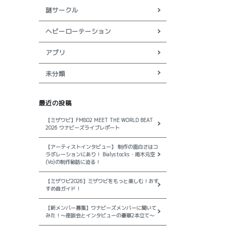
謎サークル
ヘビーローテーション
アプリ
未分類
最近の投稿
【ミザワビ】FM802 MEET THE WORLD BEAT
2026 ワナビーズライブレポート
【アーティストインタビュー】 制作の面白さはコ
ラボレーションにあり！ Bialystocks・甫木元空
(Vo)の制作秘話に迫る！
【ミザワビ2026】ミザワビをもっと楽しむ！おす
すめ曲ガイド！
【新メンバー募集】ワナビーズメンバーに聞いて
みた！～座談会とインタビューの豪華2本立て～