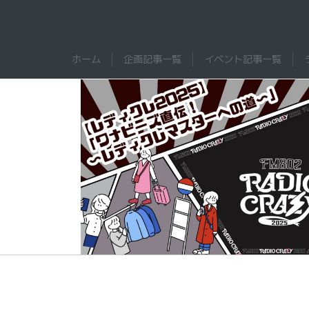
Skip
to
content
WANNALAB.｜FM802ワ
WANNALAB.
ホーム
企画記事一覧
イベント記事一覧