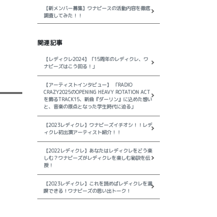
【新メンバー募集】ワナビースの活動内容を徹底
調査してみた！！
関連記事
【レディクレ2024】「15周年のレディクレ、ワ
ナビーズはこう回る！」
【アーティストインタビュー】 「RADIO
CRAZY2025のOPENING HEAVY ROTATION ACT
を飾るTRACK15、新曲『ダーリン』に込めた想い
と、音楽の原点となった学生時代に迫る」
【2023レディクレ】ワナビーズイチオシ！！レデ
ィクレ初出演アーティスト紹介！！
【2022レディクレ】あなたはレディクレをどう楽
しむ？ワナビーズがレディクレを楽しむ秘訣を伝
授！
【2023レディクレ】これを読めばレディクレを満
喫できる！ワナビーズの思い出トーク！