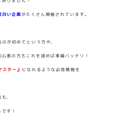
はありません！
面白い企画
がたくさん開催されています。
るのが初めてという方や、
初心者の方もこれを読めば準備バッチリ！
マスター』
になれるような必見情報を
方も、
しです！