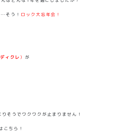
さんはどんな1年を過ごしましたか？
の…そう！
ロック大忘年会！
ディクレ
）
が
！
なりそうでワクワクが止まりません！
HPはこちら！