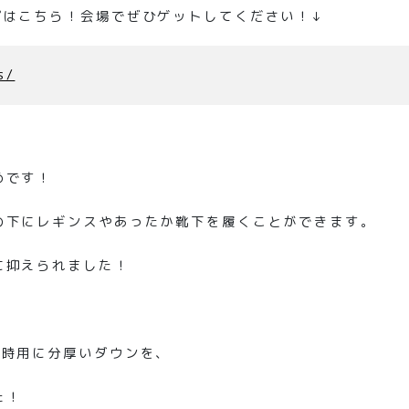
プはこちら！会場でぜひゲットしてください！↓
s/
めです！
の下にレギンスやあったか靴下を履くことができます。
に抑えられました！
動時用に分厚いダウンを、
た！