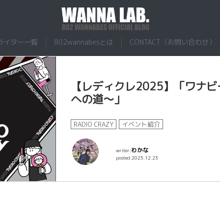
ナビーズ
ライター一覧
802wannabesとは
CONTACT（お問い合わせ）
【レディクレ2025】「ワナ
への道〜」
RADIO CRAZY
イベント紹介
わかな
writer:
posted:2025.12.23