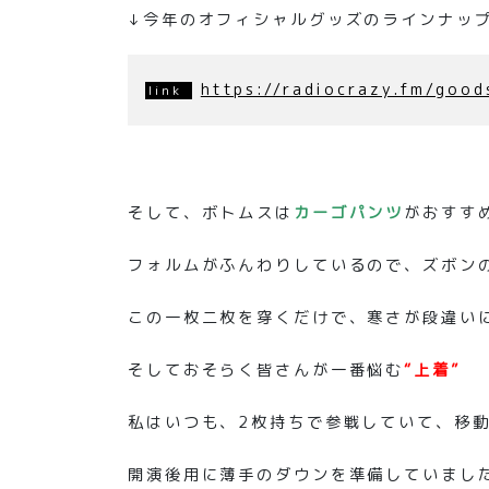
↓今年のオフィシャルグッズのラインナッ
https://radiocrazy.fm/good
そして、ボトムスは
カーゴパンツ
がおすす
フォルムがふんわりしているので、ズボン
この一枚二枚を穿くだけで、寒さが段違い
そしておそらく皆さんが一番悩む
“
上着”
私はいつも、2枚持ちで参戦していて、移
開演後用に薄手のダウンを準備していまし