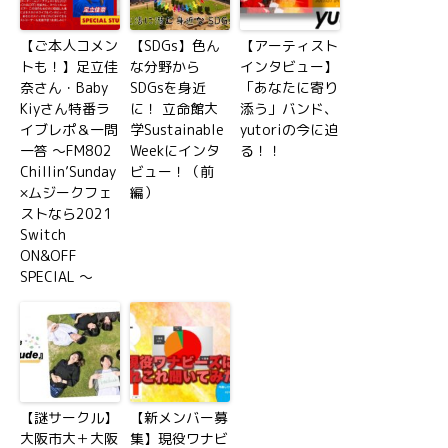
【ご本人コメン
【SDGs】色ん
【アーティスト
トも！】足立佳
な分野から
インタビュー】
奈さん・Baby
SDGsを身近
「あなたに寄り
Kiyさん特番ラ
に！ 立命館大
添う」バンド、
イブレポ＆一問
学Sustainable
yutoriの今に迫
一答 ～FM802
Weekにインタ
る！！
Chillin’Sunday
ビュー！（前
×ムジークフェ
編）
ストなら2021
Switch
ON&OFF
SPECIAL ～
【謎サークル】
【新メンバー募
大阪市大＋大阪
集】現役ワナビ