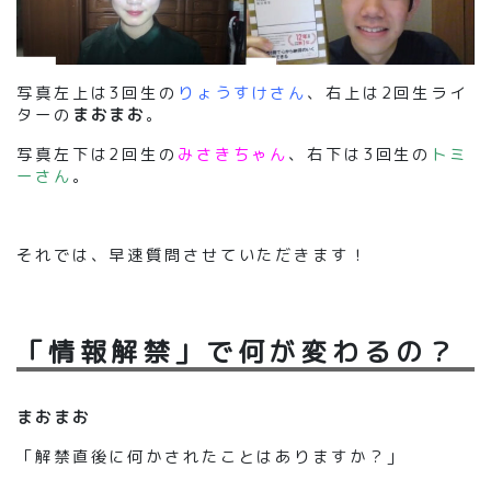
写真左上は3回生の
りょうすけさん
、右上は2回生ライ
ターの
まおまお
。
写真左下は2回生の
みさきちゃん
、右下は3回生の
トミ
ーさん
。
それでは、早速質問させていただきます！
「情報解禁」で何が変わるの？
まおまお
「解禁直後に何かされたことはありますか？」