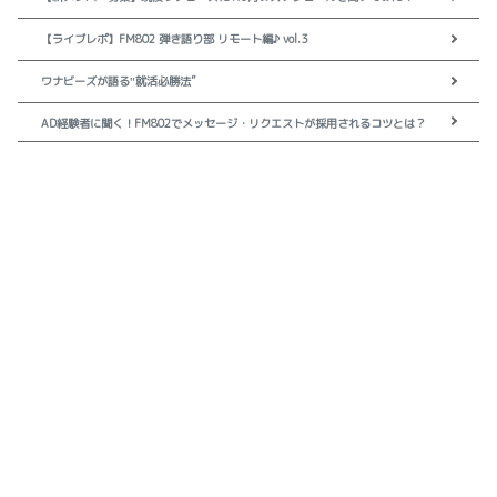
【ライブレポ】FM802 弾き語り部 リモート編♪ vol.3
ワナビーズが語る‟就活必勝法”
AD経験者に聞く！FM802でメッセージ・リクエストが採用されるコツとは？