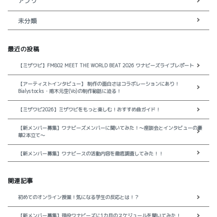
アプリ
未分類
最近の投稿
【ミザワビ】FM802 MEET THE WORLD BEAT 2026 ワナビーズライブレポート
【アーティストインタビュー】 制作の面白さはコラボレーションにあり！
Bialystocks・甫木元空(Vo)の制作秘話に迫る！
【ミザワビ2026】ミザワビをもっと楽しむ！おすすめ曲ガイド！
【新メンバー募集】ワナビーズメンバーに聞いてみた！～座談会とインタビューの豪
華2本立て～
【新メンバー募集】ワナビースの活動内容を徹底調査してみた！！
関連記事
初めてのオンライン授業！気になる学生の反応とは！？
【新メンバー募集】現役ワナビーズに1カ月のスケジュールを聞いてみた！