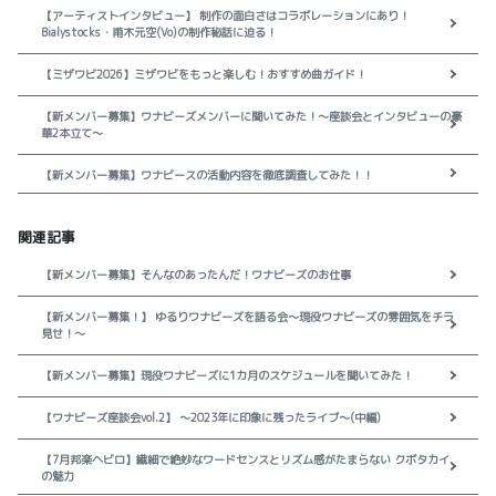
【アーティストインタビュー】 制作の面白さはコラボレーションにあり！
Bialystocks・甫木元空(Vo)の制作秘話に迫る！
【ミザワビ2026】ミザワビをもっと楽しむ！おすすめ曲ガイド！
【新メンバー募集】ワナビーズメンバーに聞いてみた！～座談会とインタビューの豪
華2本立て～
【新メンバー募集】ワナビースの活動内容を徹底調査してみた！！
関連記事
【新メンバー募集】そんなのあったんだ！ワナビーズのお仕事
【新メンバー募集！】 ゆるりワナビーズを語る会～現役ワナビーズの雰囲気をチラ
見せ！～
【新メンバー募集】現役ワナビーズに1カ月のスケジュールを聞いてみた！
【ワナビーズ座談会vol.2】 ～2023年に印象に残ったライブ～(中編)
【7月邦楽ヘビロ】繊細で絶妙なワードセンスとリズム感がたまらない クボタカイ
の魅力