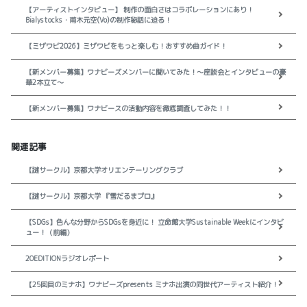
【アーティストインタビュー】 制作の面白さはコラボレーションにあり！
Bialystocks・甫木元空(Vo)の制作秘話に迫る！
【ミザワビ2026】ミザワビをもっと楽しむ！おすすめ曲ガイド！
【新メンバー募集】ワナビーズメンバーに聞いてみた！～座談会とインタビューの豪
華2本立て～
【新メンバー募集】ワナビースの活動内容を徹底調査してみた！！
関連記事
【謎サークル】京都大学オリエンテーリングクラブ
【謎サークル】京都大学 『雪だるまプロ』
【SDGs】色んな分野からSDGsを身近に！ 立命館大学Sustainable Weekにインタビ
ュー！（前編）
20EDITIONラジオレポート
【25回目のミナホ】ワナビーズpresents ミナホ出演の同世代アーティスト紹介！