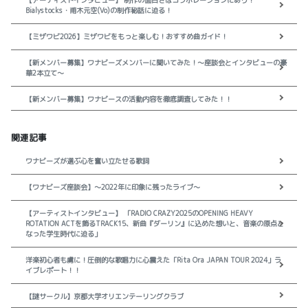
【アーティストインタビュー】 制作の面白さはコラボレーションにあり！
Bialystocks・甫木元空(Vo)の制作秘話に迫る！
【ミザワビ2026】ミザワビをもっと楽しむ！おすすめ曲ガイド！
【新メンバー募集】ワナビーズメンバーに聞いてみた！～座談会とインタビューの豪
華2本立て～
【新メンバー募集】ワナビースの活動内容を徹底調査してみた！！
関連記事
ワナビーズが選ぶ心を奮い立たせる歌詞
【ワナビーズ座談会】～2022年に印象に残ったライブ～
【アーティストインタビュー】 「RADIO CRAZY2025のOPENING HEAVY
ROTATION ACTを飾るTRACK15、新曲『ダーリン』に込めた想いと、音楽の原点と
なった学生時代に迫る」
洋楽初心者も虜に！圧倒的な歌唱力に心震えた「Rita Ora JAPAN TOUR 2024」ラ
イブレポート！！
【謎サークル】京都大学オリエンテーリングクラブ